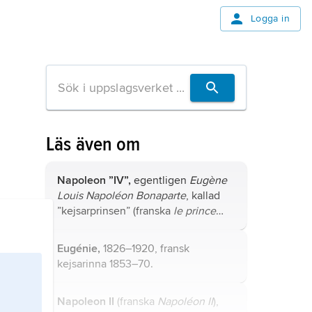
Logga in
Läs även om
Napoleon ”IV”,
egentligen
Eugène
Louis Napoléon Bonaparte
, kallad
”kejsarprinsen” (franska
le prince
impérial
), 1856–79, fransk
tronpretendent, son till Napoleon III;
Eugénie,
1826–1920, fransk
jämför släktartikel
Bonaparte
.
kejsarinna 1853–70.
Napoleon II
(franska
Napoléon II
),