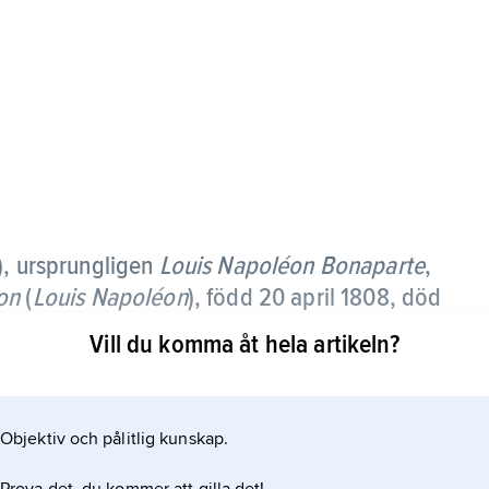
), ursprungligen
Louis Napoléon Bonaparte
,
on
(
Louis Napoléon
),
född 20 april 1808, död
48–52, fransmännens kejsare 1852–70; jämför
Vill du komma åt hela artikeln?
Objektiv och pålitlig kunskap.