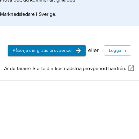
Prova det, du kommer att gilla det!
Marknadsledare i Sverige.
e de Beauharnais (1783–1837). Han uppfostrades i
i ett uppror mot det österrikiska herraväldet i
eller
Påbörja din gratis provperiod
Logga in
Är du lärare? Starta din kostnadsfria provperiod härifrån.