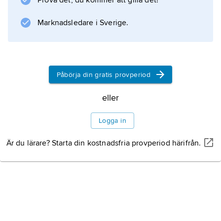
Prova det, du kommer att gilla det!
stor medeltida stadskärna.
Marknadsledare i Sverige.
Information om artikeln
Påbörja din gratis provperiod
eller
Logga in
Är du lärare? Starta din kostnadsfria provperiod härifrån.