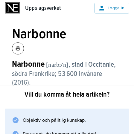
Uppslagsverket
Uppslagsverket
Logga in
Narbonne
Narbonne
,
stad i Occitanie,
[narbɔʹn]
södra Frankrike; 53 600 invånare
(2016).
Vill du komma åt hela artikeln?
Narbonne är en järnvägs- och motorvägsknut
med stor industri, bland annat kemisk industri
samt maskin- och livsmedelsindustri och
uranraffinaderi. Staden är centrum för en
Objektiv och pålitlig kunskap.
betydande vinodlingsregion. Narbonne har en