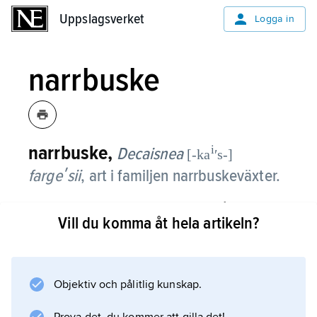
Uppslagsverket
Uppslagsverket
Logga in
narrbuske
narrbuske,
i
Decaisnea
[-ka
ʹs-]
fargeʹsii
, art i familjen narrbuskeväxter.
Det är en lövfällande och i vilt tillstånd mycket
Vill du komma åt hela artikeln?
högvuxen buske. De parbladiga bladen, som
kan bli 80 cm långa, är blågröna på
undersidan. De gröngula blommorna (juli–
augusti) sitter i hängen. Arten, som
Objektiv och pålitlig kunskap.
härstammar från västra Kina, odlas ibland som