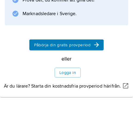
Prova det, du kommer att gilla det!
prydnadsväxt och är härdig i sydligaste
Sverige.
Marknadsledare i Sverige.
Information om artikeln
Påbörja din gratis provperiod
eller
Logga in
Är du lärare? Starta din kostnadsfria provperiod härifrån.