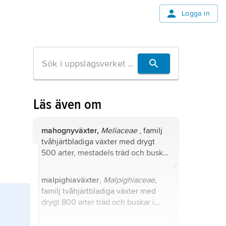
Logga in
Läs även om
mahognyväxter,
Meliaceae
, familj
tvåhjärtbladiga växter med drygt
500 arter, mestadels träd och buskar
i tropiska och subtropiska trakter.
malpighiaväxter
,
Malpighiaceae
,
familj tvåhjärtbladiga växter med
drygt 800 arter träd och buskar i
tropiska och subtropiska trakter,
särskilt Sydamerika.