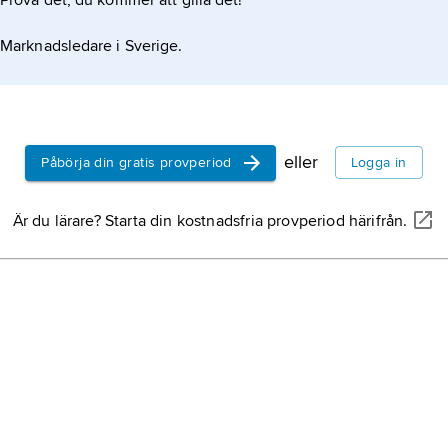
Prova det, du kommer att gilla det!
Marknadsledare i Sverige.
eller
Påbörja din gratis provperiod
Logga in
Är du lärare? Starta din kostnadsfria provperiod härifrån.