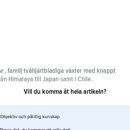
ae
, familj tvåhjärtbladiga växter med knappt
ån Himalaya till Japan samt i Chile.
Vill du komma åt hela artikeln?
 vanligen enkönade blommor. Frukten är köttig
tliga frukter, och vissa odlas som prydnadsväxter.
 narrbuske.
Objektiv och pålitlig kunskap.