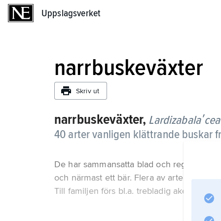
Uppslagsverket
Uppslagsverket
narrbuskeväxter
Skriv ut
narrbuskeväxter,
Lardizabalaʹce
40 arter vanligen klättrande buskar fr
De har sammansatta blad och regelbundna,
och närmast ett bär. Flera av arterna har ä
Till familjen förs bl.a. trebladig akebia och