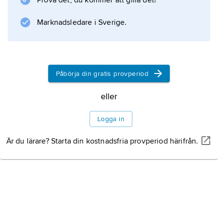
Prova det, du kommer att gilla det!
Marknadsledare i Sverige.
Påbörja din gratis provperiod
eller
Logga in
Är du lärare? Starta din kostnadsfria provperiod härifrån.