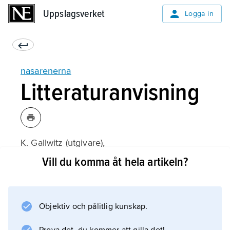
Uppslagsverket
Uppslagsverket
Logga in
nasarenerna
Litteraturanvisning
K. Gallwitz (utgivare),
Die Nazarener in Rom
Vill du komma åt hela artikeln?
(tyska översättning 1981).
Objektiv och pålitlig kunskap.
Information om artikeln