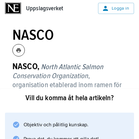
Uppslagsverket
Uppslagsverket
Logga in
NASCO
NASCO,
North Atlantic Salmon
Conservation Organization
,
organisation etablerad inom ramen för
1982 års konvention om bevarandet av
Vill du komma åt hela artikeln?
Nordatlantens laxbestånd.
NASCO har sitt säte i Edinburgh,
Storbritannien. Organisationen medverkar till
Objektiv och pålitlig kunskap.
att genom samråd och samarbete mellan