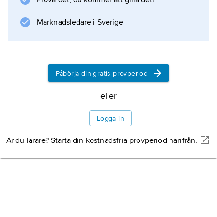
Prova det, du kommer att gilla det!
Marknadsledare i Sverige.
Information om artikeln
Påbörja din gratis provperiod
eller
Logga in
Är du lärare? Starta din kostnadsfria provperiod härifrån.