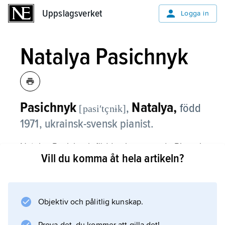
Uppslagsverket
Uppslagsverket
Logga in
Natalya Pasichnyk
Pasichnyk
Natalya,
,
född
[pasiʹtçnɨk]
1971, ukrainsk-svensk pianist.
Natalya Pasichnyk föddes i nuvarande Rivne i
Vill du komma åt hela artikeln?
dåvarande Sovjetunionen och utbildades vid
musikakademien i Lviv, vid
Chopinuniversitetet i Warszawa samt vid
Kungliga Musikhögskolan i Stockholm.
Objektiv och pålitlig kunskap.