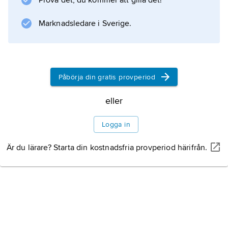
Prova det, du kommer att gilla det!
bilddokumenterade vittnesbörd om
nationalitetsvapen, även om de då inte
Marknadsledare i Sverige.
kallades så, finns i den franska så kallade
Wijnbergenvapenboken från 1280-talet. Den
innehåller
Påbörja din gratis provperiod
eller
Information om artikeln
Logga in
Är du lärare? Starta din kostnadsfria provperiod härifrån.