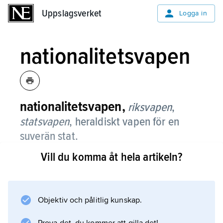
Uppslagsverket
Uppslagsverket
Logga in
nationalitetsvapen
nationalitetsvapen,
riksvapen
,
statsvapen
,
heraldiskt vapen för en
suverän stat.
Vill du komma åt hela artikeln?
Nationalitetsvapen började komma i bruk
under 1200-talet. Tidpunkten är svår att
fastställa, eftersom det länge inte fanns någon
bestämd skiljelinje mellan en regents
Objektiv och pålitlig kunskap.
personliga vapen och nationens. Äldsta