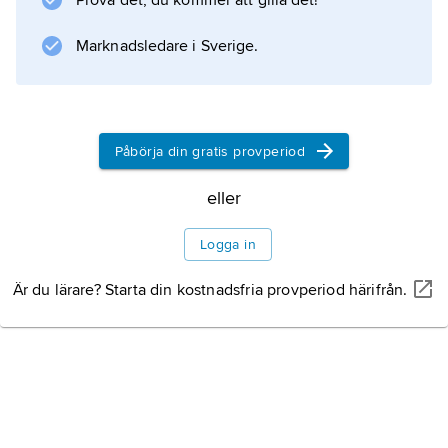
Prova det, du kommer att gilla det!
Marknadsledare i Sverige.
Information om artikeln
Påbörja din gratis provperiod
eller
Logga in
Är du lärare? Starta din kostnadsfria provperiod härifrån.