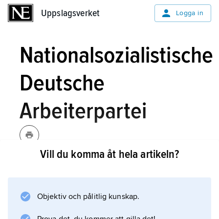
Uppslagsverket
Uppslagsverket
Logga in
Nationalsozialistische
Deutsche
Arbeiterpartei
Vill du komma åt hela artikeln?
Nationalsozialistische Deutsche
Arbeiterpartei
[natsjona:ʹlzotsjalistiʃə
y
i
i
,
NSDAP
, det
dɔ
ʹtʃə aʹrba
tɐparta
]
Objektiv och pålitlig kunskap.
nazistiska partiet i Tyskland, se
nazism
.