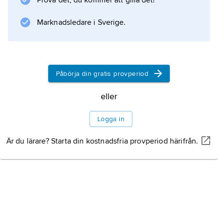
Prova det, du kommer att gilla det!
M
är kikarens förstoring.
Marknadsledare i Sverige.
Information om artikeln
Påbörja din gratis provperiod
eller
Logga in
Är du lärare? Starta din kostnadsfria provperiod härifrån.