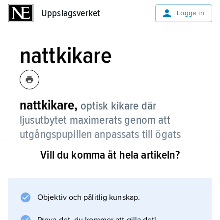
Uppslagsverket
Uppslagsverket
Logga in
nattkikare
nattkikare,
optisk kikare där
ljusutbytet maximerats genom att
utgångspupillen anpassats till ögats
pupilldiameter vid mörkeradaption (7
Vill du komma åt hela artikeln?
mm).
Ingångspupillen skall då vara
M
Objektiv och pålitlig kunskap.
gånger större, där