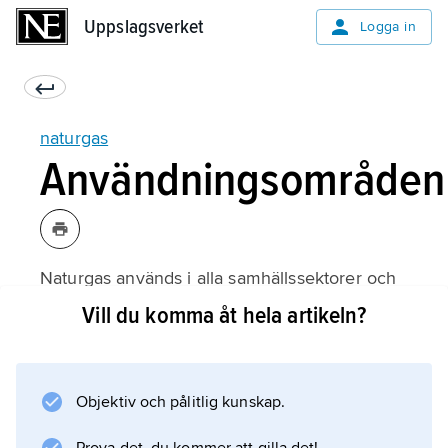
Uppslagsverket
Uppslagsverket
Logga in
naturgas
Användningsområden
Naturgas används i alla samhällssektorer och
industribranscher. Förbränningen är lätt att
Vill du komma åt hela artikeln?
reglera, och den utnyttjas därför i till exempel
värmepannor. Reglerbarheten utnyttjas också i
industriella processer, där även renheten har
Objektiv och pålitlig kunskap.
stor betydelse. Rökgaserna är fria från sot,
svaveldioxid och andra korrosiva produkter,