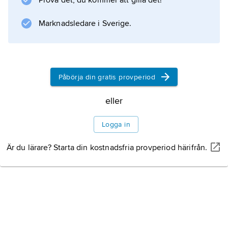
Prova det, du kommer att gilla det!
och naturgasen kan därför användas direkt i
processen
Marknadsledare i Sverige.
Information om artikeln
Påbörja din gratis provperiod
eller
Logga in
Är du lärare? Starta din kostnadsfria provperiod härifrån.