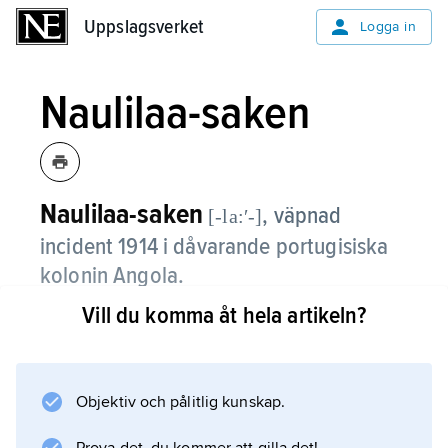
Uppslagsverket
Uppslagsverket
Logga in
Naulilaa-saken
Naulilaa-saken
,
väpnad
[-la:ʹ-]
incident 1914 i dåvarande portugisiska
kolonin Angola.
Vill du komma åt hela artikeln?
I oktober 1914, då Portugal var neutralt under
första världskriget, blev tre tyska soldater, som
lagligt befann sig i byn Naulilaa, av misstag
skjutna av portugisiska soldater. Tyskland
Objektiv och pålitlig kunskap.
ansåg sig kränkt och svarade genom att sända