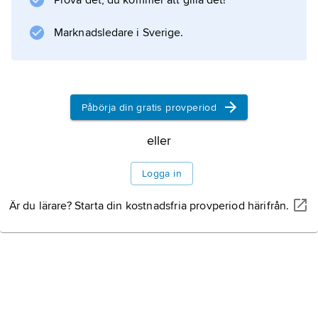
Prova det, du kommer att gilla det!
in trupper från tyska Sydvästafrika i Angola.
Marknadsledare i Sverige.
Information om artikeln
Påbörja din gratis provperiod
eller
Logga in
Är du lärare? Starta din kostnadsfria provperiod härifrån.