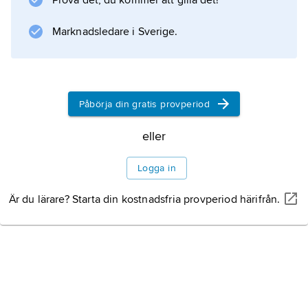
Prova det, du kommer att gilla det!
Marknadsledare i Sverige.
Påbörja din gratis provperiod
eller
Logga in
Är du lärare? Starta din kostnadsfria provperiod härifrån.