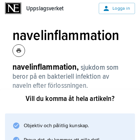
Uppslagsverket
Uppslagsverket
Logga in
navelinflammation
navelinflammation,
sjukdom som
beror på en bakteriell infektion av
naveln efter förlossningen.
Vill du komma åt hela artikeln?
Den förekommer särskilt hos kalv och föl.
Objektiv och pålitlig kunskap.
Information om artikeln