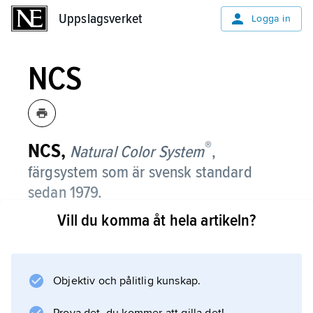
Uppslagsverket
Uppslagsverket
Logga in
NCS
®
NCS,
Natural Color System
,
färgsystem som är svensk standard
sedan 1979.
Vill du komma åt hela artikeln?
NCS är det mest konsekvent
perceptiva färgsystemet
, dvs. uppbyggt endast på de färgegenskaper
som människan direkt kan iaktta med sitt
Objektiv och pålitlig kunskap.
synsinne. Det säger alltså inte något om