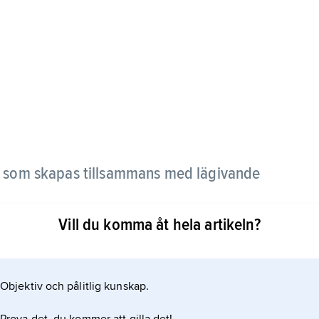
 som skapas tillsammans med lägivande
Vill du komma åt hela artikeln?
re former men kan nå en uträckning av 25–30 m
kring en buske som bromsar vinden och
r och dödar busken helt. Nebkha är vanligt
Objektiv och pålitlig kunskap.