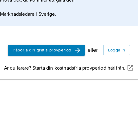
Prova det, du kommer att gilla det!
Marknadsledare i Sverige.
eller
Påbörja din gratis provperiod
Logga in
Är du lärare? Starta din kostnadsfria provperiod härifrån.