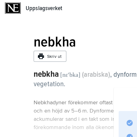
Uppslagsverket
Uppslagsverket
nebkha
Skriv ut
nebkha
(arabiska)
,
dynform
[nɛʹbka]
vegetation.
Nebkhadyner förekommer oftast som mind
och en höjd av 5–6 m. Dynformen bildas 
ackumulerar sand i en takt som inte täcke
förekommande inom alla ökenområden.