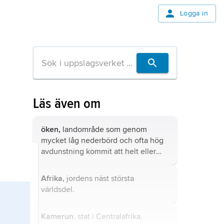
Logga in
Läs även om
öken,
landområde som genom
mycket låg nederbörd och ofta hög
avdunstning kommit att helt eller
nästan helt sakna vegetation.
Afrika,
jordens näst största
världsdel.
Kamerun
, stat i Centralafrika.