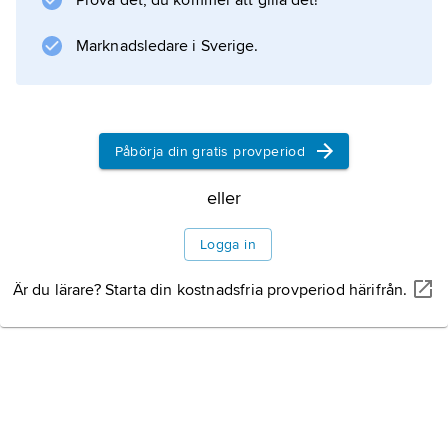
Prova det, du kommer att gilla det!
Marknadsledare i Sverige.
Information om artikeln
Påbörja din gratis provperiod
eller
Logga in
Är du lärare? Starta din kostnadsfria provperiod härifrån.