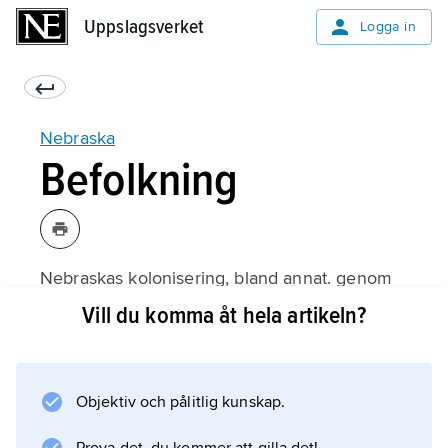
Uppslagsverket
Uppslagsverket
Logga in
Nebraska
Befolkning
Nebraskas kolonisering, bland annat. genom
svenska invandrare, tog fart på 1860-talet efter
Vill du komma åt hela artikeln?
tillkomsten av Union Pacific-järnvägen, och
redan före 1890 översteg folkmängden 1
miljon. Därefter har folkökningen varit låg;
Objektiv och pålitlig kunskap.
under 00-talet knappt 1 procent per år.