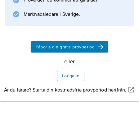
och medelvattenföringen 40 m
Prova det, du kommer att gilla det!
3
Marknadsledare i Sverige.
/s. De största tillflödena är Enz och Kocher.
Neckar är helt kanaliserad med 27 slussar
Påbörja din gratis provperiod
Information om artikeln
eller
Logga in
Är du lärare? Starta din kostnadsfria provperiod härifrån.