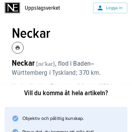
Uppslagsverket
Uppslagsverket
Logga in
Neckar
Neckar
,
flod i Baden–
[nɛʹkar]
Württemberg i Tyskland; 370 km.
Neckar är ett av Rhens tre viktigaste tillflöden.
Vill du komma åt hela artikeln?
Den flyter från Schwarzwalds östra sluttning
norrut, passerar Heidelberg och mynnar i
Rhen vid Mannheim. Avrinningsområdet är
där 13 958 km
Objektiv och pålitlig kunskap.
2