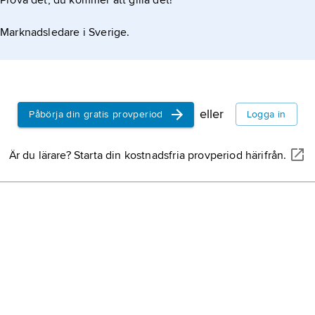
Prova det, du kommer att gilla det!
Lunds dom
och bäst b
Marknadsledare i Sverige.
kyrkobyggn
Sverige,
st
halvön, nor
eller
Påbörja din gratis provperiod
Logga in
Norge,
stat
Är du lärare? Starta din kostnadsfria provperiod härifrån.
Finland,
sta