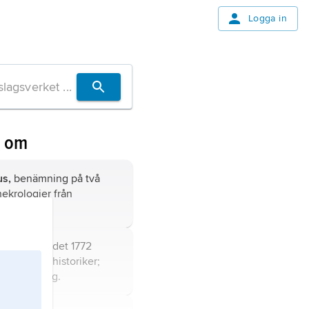
Logga in
n om
us,
benämning på två
ekrologier från
i Lund.
(före adlandet 1772
n,
1707–87, historiker;
tartikel
Bring
.