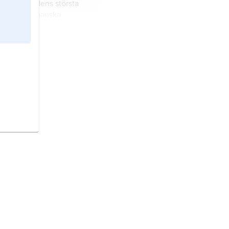
kyrka,
Nordens största
evarade romanska
ad.
at på Skandinaviska
ra Europa.
 i Nordeuropa.
t i Nordeuropa.