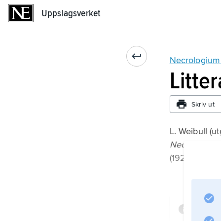
Uppslagsverket
Uppslagsverket
Necrologium
Litte
Skriv ut
L. Weibull (ut
Necrologium
(1923).
Infor