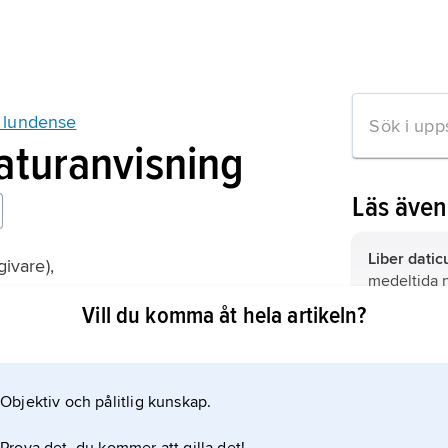
 lundense
raturanvisning
Läs äve
Liber datic
givare),
medeltida n
 lundense
domkyrkan 
Vill du komma åt hela artikeln?
Lagerbring
Bring
),
Sve
jämför släk
Objektiv och pålitlig kunskap.
mation om artikeln