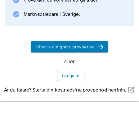
Prova det, du kommer att gilla det!
Denna övertog vidare sådana borgerliga
vanor som att pryda sina hem
Marknadsledare i Sverige.
Information om artikeln
Påbörja din gratis provperiod
eller
Logga in
Är du lärare? Starta din kostnadsfria provperiod härifrån.