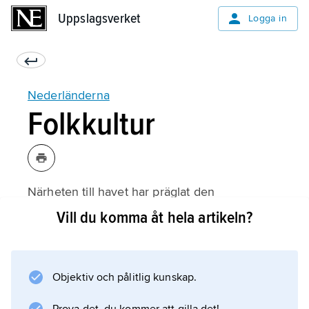
Uppslagsverket
Uppslagsverket
Logga in
Nederländerna
Folkkultur
Närheten till havet har präglat den
nederländska folkkulturen. Den transoceana
Vill du komma åt hela artikeln?
handeln medförde ett allmänt välstånd och en
hög grad av urbanisering, som gjorde att
högreståndskulturens modenyheter i fråga om
Objektiv och pålitlig kunskap.
kläder och möbler snabbt och allmänt
accepterades också av lantbefolkningen.