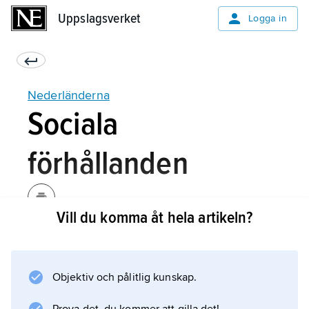
Uppslagsverket
Uppslagsverket
Logga in
Nederländerna
Sociala
förhållanden
Vill du komma åt hela artikeln?
Socialförsäkringssystemet och sjukvården är
mycket väl utbyggda. De offentliga
socialförsäkringarna omfattar folkpension,
Objektiv och pålitlig kunskap.
änke- och barnpension, handikappension,
sjuk- och arbetslöshetsförsäkring, barnbidrag,