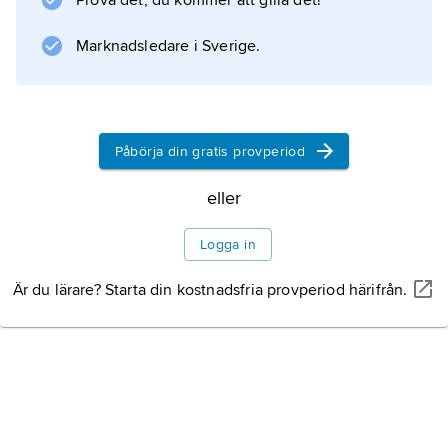
Prova det, du kommer att gilla det!
Marknadsledare i Sverige.
Påbörja din gratis provperiod
eller
Logga in
Är du lärare? Starta din kostnadsfria provperiod härifrån.