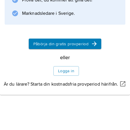
Prova det, du kommer att gilla det!
Marknadsledare i Sverige.
Påbörja din gratis provperiod
eller
Logga in
Är du lärare? Starta din kostnadsfria provperiod härifrån.