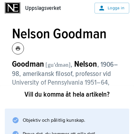
Uppslagsverket
Uppslagsverket
Logga in
Nelson Goodman
Goodman
Nelson
,
,
1906–
[guʹdmən]
98, amerikansk filosof, professor vid
University of Pennsylvania 1951–64,
Brandeis University 1964–67 och
Vill du komma åt hela artikeln?
Harvard University 1968–97.
Nelson Goodman gav djupgående bidrag till
Objektiv och pålitlig kunskap.
vetenskapsteori, kunskapsteori, språkfilosofi,
metafysik och estetik. Särskilt betydelsefull