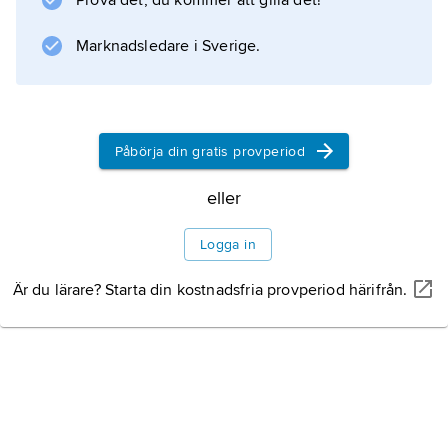
Prova det, du kommer att gilla det!
Marknadsledare i Sverige.
Påbörja din gratis provperiod
eller
Logga in
Är du lärare? Starta din kostnadsfria provperiod härifrån.