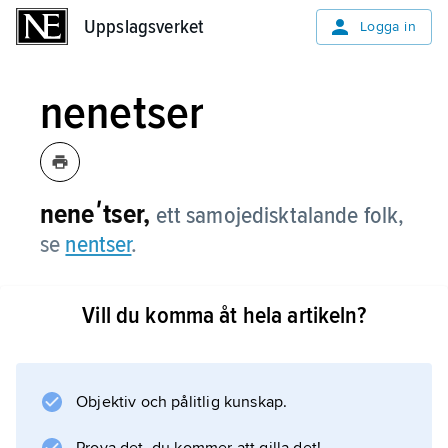
Uppslagsverket
Uppslagsverket
Logga in
nenetser
neneʹtser,
ett samojedisktalande folk,
se
nentser
.
Vill du komma åt hela artikeln?
Information om artikeln
Objektiv och pålitlig kunskap.