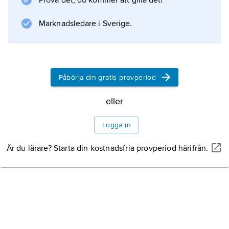
Prova det, du kommer att gilla det!
under neogen. Påfallande är att örter blev
vanligare än
Marknadsledare i Sverige.
Information om artikeln
Påbörja din gratis provperiod
eller
Logga in
Är du lärare? Starta din kostnadsfria provperiod härifrån.