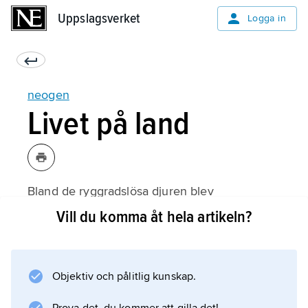
Uppslagsverket
Uppslagsverket
Logga in
neogen
Livet på land
Bland de ryggradslösa djuren blev
landlevande snäckor en viktig grupp, och
Vill du komma åt hela artikeln?
insekternas mångformighet ökade, främst
bland steklar, skalbaggar och fjärilar. I vissa fall
kan man konstatera en samverkan och
Objektiv och pålitlig kunskap.
gemensam utveckling med de blomväxter
som fick en snabb utveckling och spridning