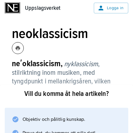
Uppslagsverket
Uppslagsverket
Logga in
neoklassicism
neʹoklassicism,
nyklassicism
,
stilriktning inom musiken, med
tyngdpunkt i mellankrigsåren, vilken
delvis uppstod som en reaktion mot
Vill du komma åt hela artikeln?
senromantik och expressionism.
Riktningen sökte sig tillbaka till wienklassicism
och barock (
Objektiv och pålitlig kunskap.
neobarock