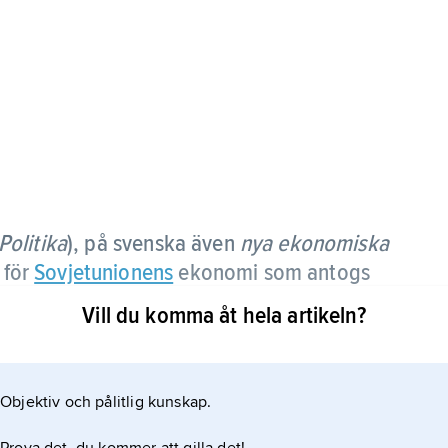
Politika
), på svenska även
nya ekonomiska
 för
Sovjetunionens
ekonomi som antogs
t av den första
femårsplanen
1928.
Vill du komma åt hela artikeln?
 med skatt (först in natura, från 1924 i pengar). En
ättades. Privat jordbruk och näringsliv i liten skala
Objektiv och pålitlig kunskap.
andeln privat. 1925 var avkastningen per hektar i
atföretagen svarade bara