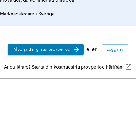
Prova det, du kommer att gilla det!
Marknadsledare i Sverige.
eller
Påbörja din gratis provperiod
Logga in
Är du lärare? Starta din kostnadsfria provperiod härifrån.