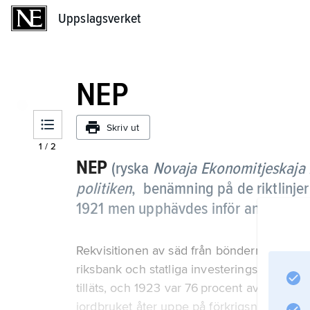
Uppslagsverket
Uppslagsverket
NEP
Skriv ut
1
/
2
NEP
(ryska
Novaja Ekonomitjeskaja 
politiken
,
benämning på de riktlinjer
1921 men upphävdes inför antagande
Rekvisitionen av säd från bönderna ersattes
riksbank och statliga investeringsbanker inr
tilläts, och 1923 var 76 procent av detaljh
jordbruket åter uppe på förkrigsnivå. Priv