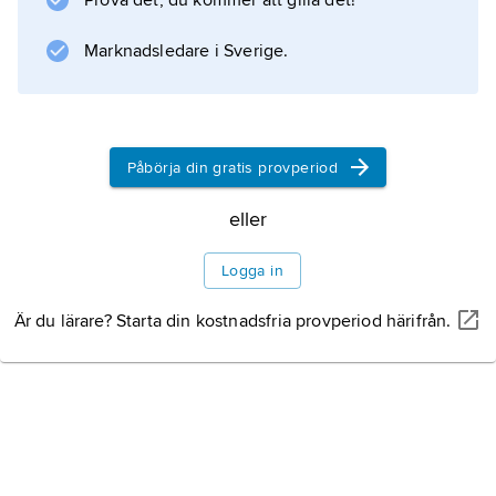
Prova det, du kommer att gilla det!
Marknadsledare i Sverige.
Påbörja din gratis provperiod
eller
Logga in
Är du lärare? Starta din kostnadsfria provperiod härifrån.