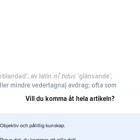
’oblandad’, av latin
niʹtidus
’glänsande’,
eller mindre vedertagna) avdrag; ofta som
ovikt
, en varas vikt utan emballage.
Vill du komma åt hela artikeln?
Objektiv och pålitlig kunskap.