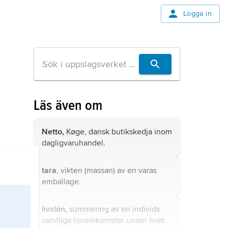
Logga in
Läs även om
Netto,
Køge, dansk butikskedja inom
dagligvaruhandel.
tara
, vikten (massan) av en varas
emballage.
livslön,
summering av en individs
samtliga löneinkomster under livet.