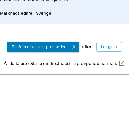
Prova det, du kommer att gilla det!
Marknadsledare i Sverige.
eller
Påbörja din gratis provperiod
Logga in
Är du lärare? Starta din kostnadsfria provperiod härifrån.