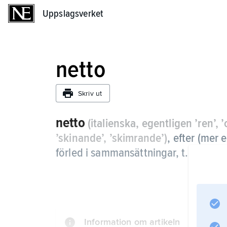
Uppslagsverket
Uppslagsverket
netto
Skriv ut
netto
(italienska, egentligen ’ren’, 
’skinande’, ’skimrande’)
,
efter (mer 
förled i sammansättningar, t.ex.
nett
Information om artikeln