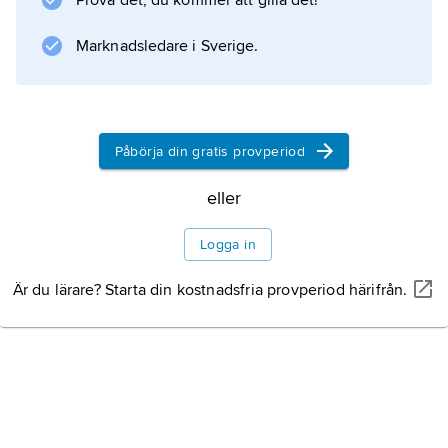
Prova det, du kommer att gilla det!
Marknadsledare i Sverige.
Påbörja din gratis provperiod
eller
Logga in
Är du lärare? Starta din kostnadsfria provperiod härifrån.