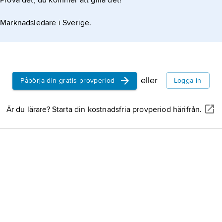
Prova det, du kommer att gilla det!
Marknadsledare i Sverige.
eller
Påbörja din gratis provperiod
Logga in
Är du lärare? Starta din kostnadsfria provperiod härifrån.