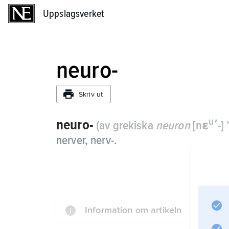
Uppslagsverket
Uppslagsverket
neuro-
Skriv ut
u
neuro-
(av grekiska
neuron
[nɛ
ʹ-]
nerver, nerv-.
Information om artikeln