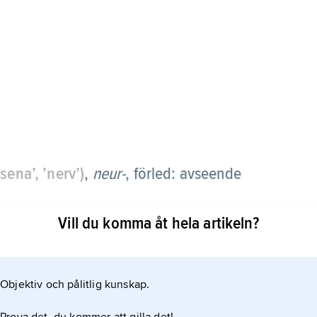
 ’sena’, ’nerv’)
,
neur-
,
förled: avseende
Vill du komma åt hela artikeln?
Objektiv och pålitlig kunskap.