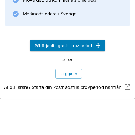
Prova det, du kommer att gilla det!
Neuroleptika introducerades 1952 med det
Marknadsledare i Sverige.
fransktillverkade klorpromazin (Hibernal
®
, inte längre i bruk i Sverige), som hör till den
viktiga gruppen
Påbörja din gratis provperiod
fentiaziner
eller
. Medlen förändrade mentalvården i grunden
genom att de onödiggjorde de så kallade
Logga in
stormavdelningarna och starkt reducerade
behovet av tvångsåtgärder. De ursprungliga
Är du lärare? Starta din kostnadsfria provperiod härifrån.
neuroleptika anses utöva sin verkan främst
Information om artikeln