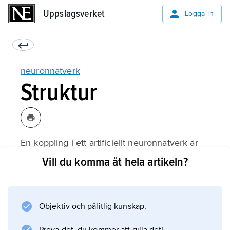
Uppslagsverket
Uppslagsverket
Logga in
neuronnätverk
Struktur
En koppling i ett artificiellt neuronnätverk är
en riktad förbindelse mellan två enheter som
Vill du komma åt hela artikeln?
överför sändarens aktivitet till mottagaren.
Kopplingen karakteriseras av en
ledningsfördröjning och en vikt vars värde
Objektiv och pålitlig kunskap.
bestäms under träningen av nätverket. En
enhet beräknar summan av sändaraktivitet