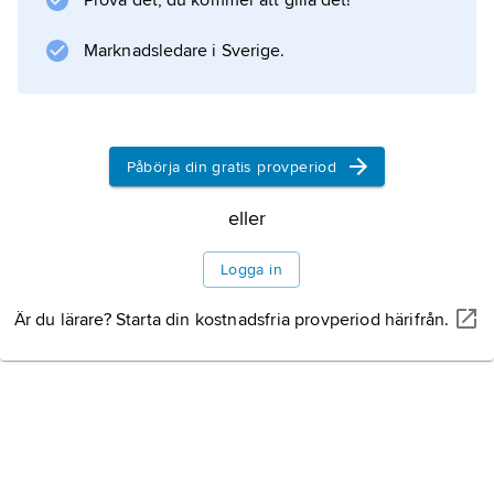
Prova det, du kommer att gilla det!
multiplicerad med vikt över sina ingående
kopplingar. Ibland sker detta
Marknadsledare i Sverige.
Information om artikeln
Påbörja din gratis provperiod
eller
Logga in
Är du lärare? Starta din kostnadsfria provperiod härifrån.