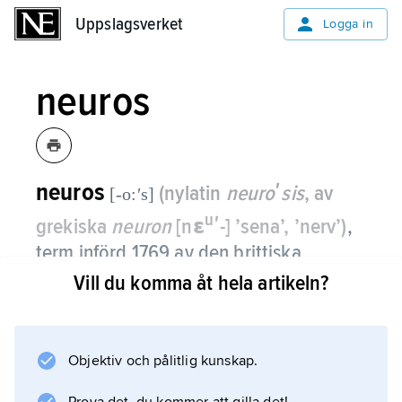
Uppslagsverket
Uppslagsverket
Logga in
neuros
neuros
(nylatin
neuroʹsis
, av
[-o:ʹs]
u
grekiska
neuron
[nɛ
ʹ-] ’sena’, ’nerv’)
,
term införd 1769 av den brittiska
läkaren William Cullen som
Vill du komma åt hela artikeln?
samlingsnamn på sjukdomar med
psykiska symtom.
Objektiv och pålitlig kunskap.
Senare avgränsades neuroser från psykoser,
och neuroser definierades som psykiska