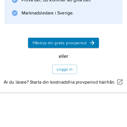
Prova det, du kommer att gilla det!
störningar utan organisk orsak och, till skillnad
från psykoser, med bibehållen
Marknadsledare i Sverige.
verklighetskontakt och insikt. Freud gav
neurosbegreppet ny innebörd genom att se
symtomen som uttryck för inre omedvetna
Påbörja din gratis provperiod
konflikter och genom att framhäva insikt som
behandlingsprincip och psykoanalys som
eller
behandlingsmetod.
Logga in
Är du lärare? Starta din kostnadsfria provperiod härifrån.
Information om artikeln