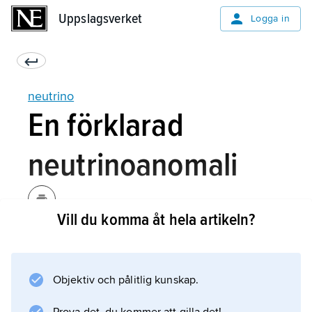
Uppslagsverket
Uppslagsverket
Logga in
neutrino
En förklarad
neutrinoanomali
Vill du komma åt hela artikeln?
I september 2011 redovisades resultatet av ett
experiment som påstods visa att neutrinerna
rör sig fortare än ljuset, men som något år
Objektiv och pålitlig kunskap.
senare kunde förklaras ha uppstått på grund
av en felaktig optisk kabel.