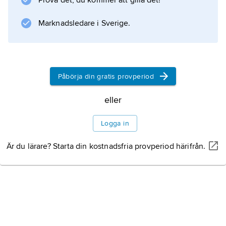
Prova det, du kommer att gilla det!
Marknadsledare i Sverige.
Information om artikeln
Påbörja din gratis provperiod
eller
Logga in
Är du lärare? Starta din kostnadsfria provperiod härifrån.