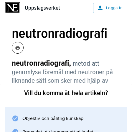
Uppslagsverket
Uppslagsverket
Logga in
neutronradiografi
neutronradiografi,
metod att
genomlysa föremål med neutroner på
liknande sätt som sker med hjälp av
röntgenstrålning.
Vill du komma åt hela artikeln?
Genom att väte dämpar neutronstrålningen
kraftigt, kan neutronradiografi användas för att
påvisa vätehaltiga material, t.ex. sprängämnen.
Objektiv och pålitlig kunskap.
En annan tillämpning är sprickundersökning