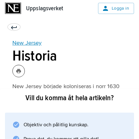
Uppslagsverket
Uppslagsverket
Logga in
New Jersey
Historia
New Jersey började koloniseras i norr 1630
av Nederländerna och i söder 1638 av
Vill du komma åt hela artikeln?
Sverige. År 1664 övertog England kontrollen
över området. New Jersey delades 1676 i två
kolonier men förenades 1702 som brittisk
Objektiv och pålitlig kunskap.
kronkoloni.