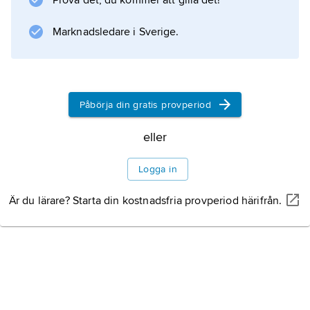
Prova det, du kommer att gilla det!
Marknadsledare i Sverige.
Information om artikeln
Påbörja din gratis provperiod
eller
Logga in
Är du lärare? Starta din kostnadsfria provperiod härifrån.