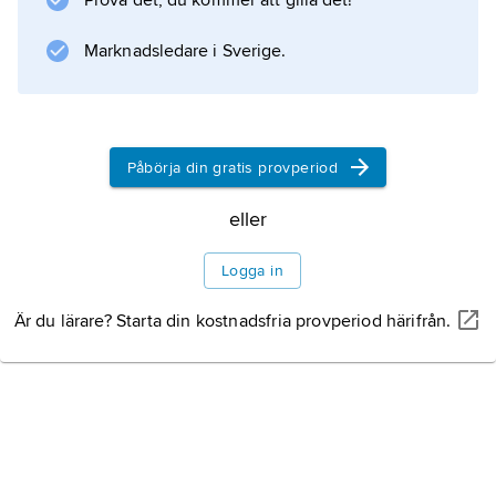
Prova det, du kommer att gilla det!
Monument i söder. Den största
Marknadsledare i Sverige.
naturattraktionen, av UNESCO klassificerad
som världsnaturarv, är de väldiga
grottsystemen i Carlsbad Caverns
nationalpark i sydöstra
Påbörja din gratis provperiod
eller
Information om artikeln
Logga in
Är du lärare? Starta din kostnadsfria provperiod härifrån.