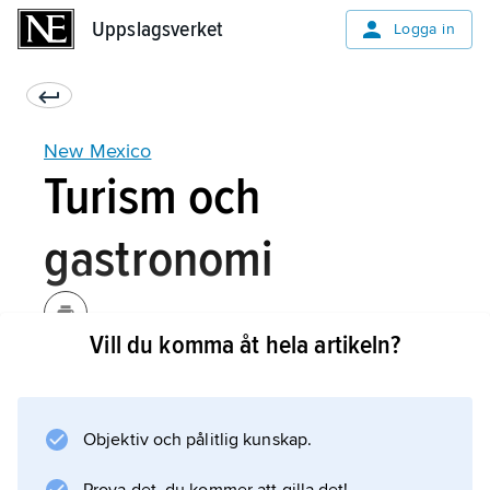
Uppslagsverket
Uppslagsverket
Logga in
New Mexico
Turism och
gastronomi
Vill du komma åt hela artikeln?
Turismen är en av delstatens viktigaste
inkomstkällor. Den omväxlande naturen ger
möjligheter till såväl skidåkning i Klippiga
Objektiv och pålitlig kunskap.
bergen i norr som till barfotavandring på
”gipsdynerna” i White Sand National