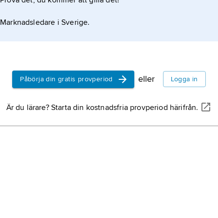
Prova det, du kommer att gilla det!
Marknadsledare i Sverige.
eller
Påbörja din gratis provperiod
Logga in
Är du lärare? Starta din kostnadsfria provperiod härifrån.