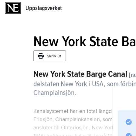
Uppslagsverket
Uppslagsverket
New York State Ba
Skriv ut
New York State Barge Canal
[nu
delstaten New York i USA, som förbi
Champlainsjön.
Kanalsystemet har en total längd på 837 km
Eriesjön, Champlainkanalen, som ansluter
ansluter till Ontariosjön. New York Stat
1918; trafiken var livlig till in på 1950-tale