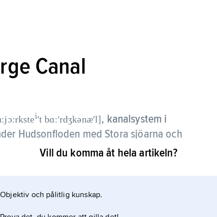
rge Canal
i
,
kanalsystem i
:jɔ:rkste
ʹt bɑ:ʹrdʒkənæʹl]
nder Hudsonfloden med Stora sjöarna och
Vill du komma åt hela artikeln?
 och omfattar Eriekanalen, som ansluter till
 till Champlainsjön, och Oswegokanalen, som
Objektiv och pålitlig kunskap.
e Barge Canal öppnades 1825 och moderniserades
t. Den rustades upp på 1990-talet för trafik