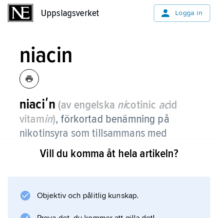
Uppslagsverket
Uppslagsverket
Logga in
niacin
niaciʹn
(av engelska
ni
cotinic
ac
id
vitam
in
)
,
förkortad benämning på
nikotinsyra som tillsammans med
nikotinamid (niacinamid) hör till B-
Vill du komma åt hela artikeln?
vitaminerna.
Se
vitaminer
Objektiv och pålitlig kunskap.
.