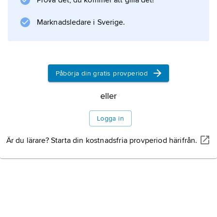
Prova det, du kommer att gilla det!
Marknadsledare i Sverige.
Information om artikeln
Påbörja din gratis provperiod
eller
Logga in
Är du lärare? Starta din kostnadsfria provperiod härifrån.