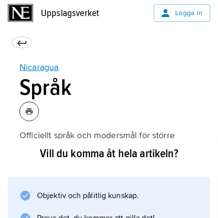
Uppslagsverket
Uppslagsverket
Logga in
Nicaragua
Språk
Officiellt språk och modersmål för större
delen av befolkningen är spanska (80
Vill du komma åt hela artikeln?
procent). Ursprungsbefolkningen talar
huvudsakligen något misumalpaspråk, som
sumo och framför allt miskito (3 procent), vilket
Objektiv och pålitlig kunskap.
även används allmänt i den elementära
skolundervisningen och som handelsspråk. På