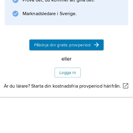
Prova det, du kommer att gilla det!
den karibiska kusten förekommer ett
engelskbaserat kreolspråk.
Marknadsledare i Sverige.
Information om artikeln
Påbörja din gratis provperiod
eller
Logga in
Är du lärare? Starta din kostnadsfria provperiod härifrån.