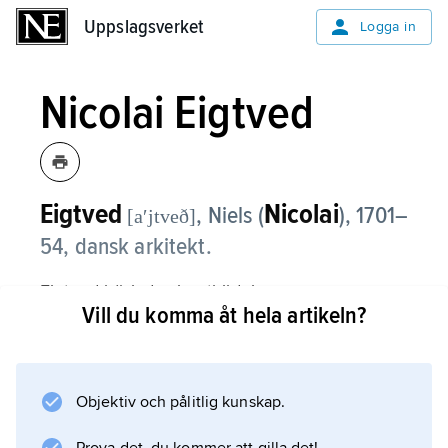
Uppslagsverket
Uppslagsverket
Logga in
Nicolai Eigtved
Eigtved
Nicolai
, Niels (
),
1701–
[aʹjtveð]
54, dansk arkitekt.
Eigtved började sin utbildning som
Vill du komma åt hela artikeln?
trädgårdsmästare och studerade 1723–35
arkitektur i Dresden, Berlin, Warszawa, Rom,
München och Wien, där han tillägnade sig
den nya rokokostilen. Vid hemkomsten deltog
Objektiv och pålitlig kunskap.
han i uppförandet av Christiansborgs slott