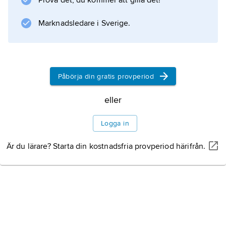
Prova det, du kommer att gilla det!
1737–40 och ansvarade där för viktiga
interiörer, slottskyrkan samt ridbanan med
Marknadsledare i Sverige.
Marmorbron, som förde över till
Litteraturanvisning
Påbörja din gratis provperiod
eller
Information om artikeln
Logga in
Är du lärare? Starta din kostnadsfria provperiod härifrån.