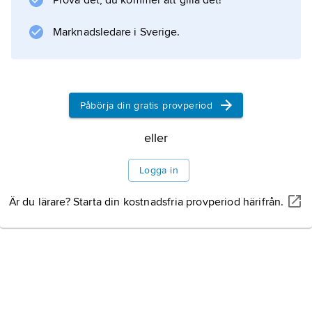
Prova det, du kommer att gilla det!
huvudområden, såsom kunskapsteori (
Grundzüge einer Metaphysik der Erkenntnis
Marknadsledare i Sverige.
, 1921), ontologi (
Zur Grundlegung der Ontologie
, 1935), etik (
Ethik
Påbörja din gratis provperiod
,
eller
Litteraturanvisning
Logga in
Är du lärare? Starta din kostnadsfria provperiod härifrån.
Information om artikeln