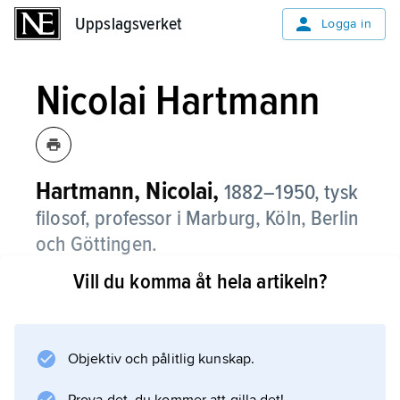
Uppslagsverket
Uppslagsverket
Logga in
Nicolai Hartmann
Hartmann, Nicolai,
1882–1950, tysk
filosof, professor i Marburg, Köln, Berlin
och Göttingen.
Vill du komma åt hela artikeln?
Uppfostrad inom den nykantianska
Marburgskolan kom Hartmann under
mognare år att ta starkt intryck av
fenomenologin (Husserl, Scheler). Han skrev
Objektiv och pålitlig kunskap.
stora arbeten inom en rad av filosofins