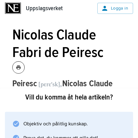
Uppslagsverket
Uppslagsverket
Logga in
Nicolas Claude
Fabri de Peiresc
Peiresc
Nicolas Claude
,
[pɛrɛʹsk]
Fabri de,
1580–1637, fransk lärd.
Vill du komma åt hela artikeln?
P. var humanist och astronom. Han reste i
Italien 1599–1602 och gjorde bekantskap
Objektiv och pålitlig kunskap.
med Galilei. Från 1605 var han parlamentsråd
i Aix-en-Provence. Han förde en omfattande