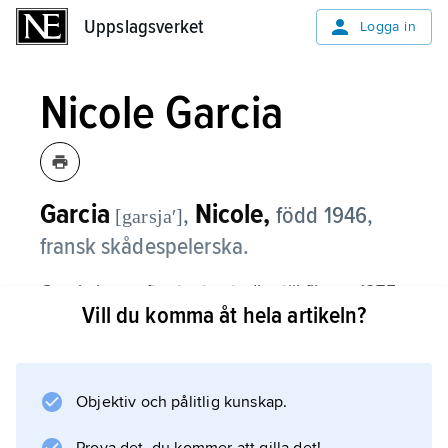
Uppslagsverket
Uppslagsverket
Logga in
Nicole Garcia
Garcia
Nicole,
,
född 1946,
[garsjaʹ]
fransk skådespelerska.
Garcia kom efter teaterstudier till filmen 1975.
Vill du komma åt hela artikeln?
Efter framgångarna i ”Le cavaleur” (1979) och
”Min farbror från Amerika” (1980) räknas hon
till fransk films ledande aktriser. Av Garcias
övriga filmer kan nämnas ”Orden som befriar”
Objektiv och pålitlig kunskap.
(1983), ”Farlig lek” (1985) och ”La Petite Lili”