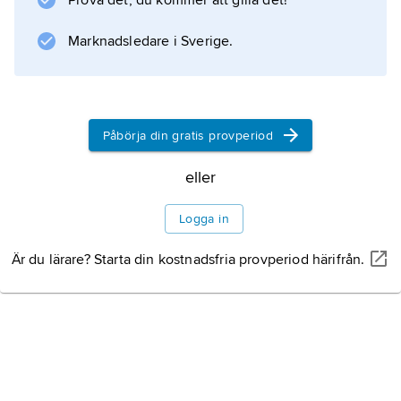
Prova det, du kommer att gilla det!
(2003).
Marknadsledare i Sverige.
Information om artikeln
Påbörja din gratis provperiod
eller
Logga in
Är du lärare? Starta din kostnadsfria provperiod härifrån.