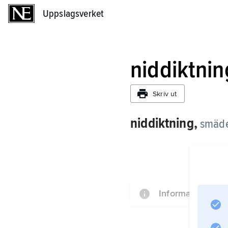
Uppslagsverket
Uppslagsverket
niddiktnin
Skriv ut
niddiktning,
smäde
Information om a