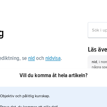
g
Läs äv
diktning, se
nid
och
nidvisa
.
nid
, i no
några sp
och ärek
Vill du komma åt hela artikeln?
med höga 
nidvisa,
v
rtikeln
Folktradi
sin ofta s
Objektiv och pålitlig kunskap.
en särski