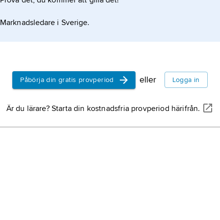
Prova det, du kommer att gilla det!
NIDA,
Na
Abuse
, 
Marknadsledare i Sverige.
Health
.
National
NIDA
, se
Health
.
eller
Påbörja din gratis provperiod
Logga in
Unterwa
Är du lärare? Starta din kostnadsfria provperiod härifrån.
Schweiz 
halvkant
(Unterwa
Obwalde
Nida
,
Eu
Wald).
amerikans
i lingvist
Oklahom
Hippona
diktare.