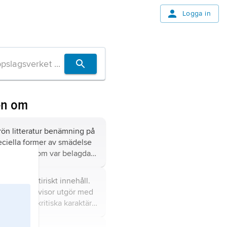
Logga in
en om
rrön litteratur benämning på
eciella former av smädelse
ränkning, som var belagda
straff.
isa med satiriskt innehåll.
tionens nidvisor utgör med
tarkt socialkritiska karaktär
ld genre.