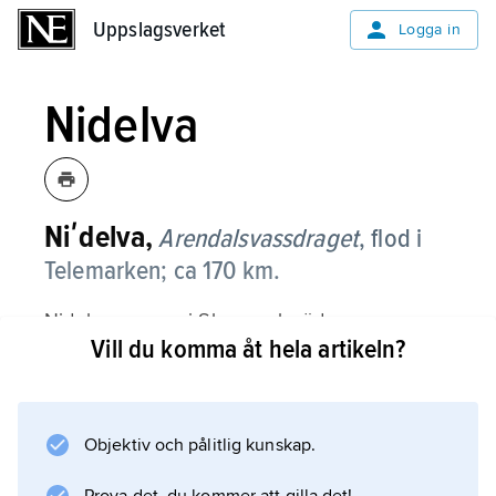
Uppslagsverket
Uppslagsverket
Logga in
Nidelva
Niʹdelva,
Arendalsvassdraget
,
flod i
Telemarken; ca 170 km.
Nidelva mynnar i Skagerrak söder om
Vill du komma åt hela artikeln?
Arendal. Avrinningsområdet är där 3 985 km
2
, medelvattenföringen 119 m
3
Objektiv och pålitlig kunskap.
/s. Nidelva är reglerad för vattenkraft och har
flera kraftverk.