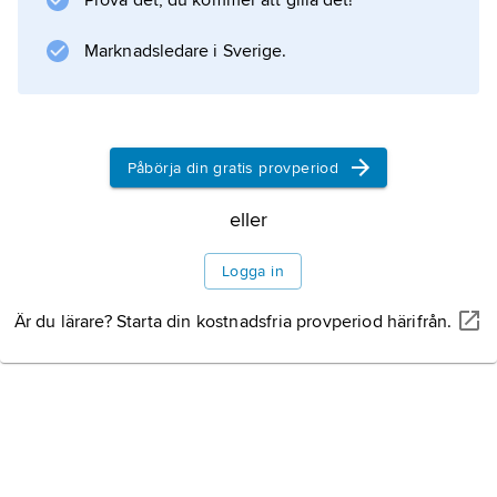
Prova det, du kommer att gilla det!
Marknadsledare i Sverige.
Information om artikeln
Påbörja din gratis provperiod
eller
Logga in
Är du lärare? Starta din kostnadsfria provperiod härifrån.