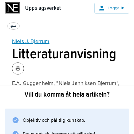
Uppslagsverket
Uppslagsverket
Logga in
Niels J. Bjerrum
Litteraturanvisning
E.A. Guggenheim, ”Niels Janniksen Bjerrum”,
i E. Farber (utgivare),
Vill du komma åt hela artikeln?
Great Chemists
(1961).
Objektiv och pålitlig kunskap.