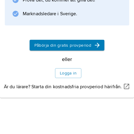
Prova det, du kommer att gilla det!
Information om artikeln
Marknadsledare i Sverige.
Påbörja din gratis provperiod
eller
Logga in
Är du lärare? Starta din kostnadsfria provperiod härifrån.