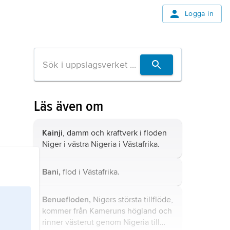
Logga in
Läs även om
Kainji
, damm och kraftverk i floden
Niger i västra Nigeria i Västafrika.
Bani,
flod i Västafrika.
Benuefloden,
Nigers största tillflöde,
kommer från Kameruns högland och
rinner västerut genom Nigeria till