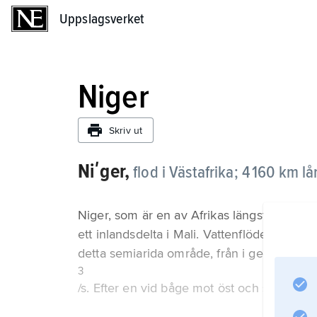
Uppslagsverket
Uppslagsverket
Niger
Skriv ut
Niʹger,
flod i Västafrika; 4 160 km lå
Niger, som är en av Afrikas längsta floder
ett inlandsdelta i Mali. Vattenflödet minsk
detta semiarida område, från i genomsnitt 2
3
/s. Efter en vid båge mot öst och sydöst (