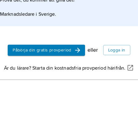
Prova det, du kommer att gilla det!
Marknadsledare i Sverige.
eller
Påbörja din gratis provperiod
Logga in
Är du lärare? Starta din kostnadsfria provperiod härifrån.