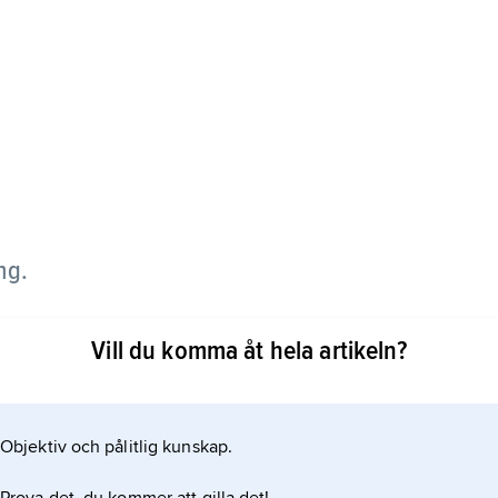
ng.
 avvattnar Guineas högland mot nordöst och bildar
Vill du komma åt hela artikeln?
ar där, på grund av avdunstning och bevattning av
 200 till 1 100 m
Objektiv och pålitlig kunskap.
”Nigerbågen”)