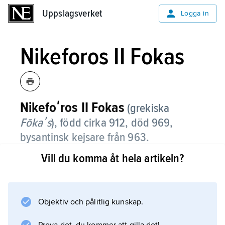
Uppslagsverket
Uppslagsverket
Logga in
Nikeforos II Fokas
Nikefoʹros
II
Fokas
(grekiska
Fōkaʹs
),
född cirka 912, död 969,
bysantinsk kejsare från 963.
Vill du komma åt hela artikeln?
Som chef för gardestrupperna återerövrade
Nikeforos II Fokas Kreta från araberna 961.
Sedan
Romanos II
Objektiv och pålitlig kunskap.
dött utropades han till kejsare. Som regent