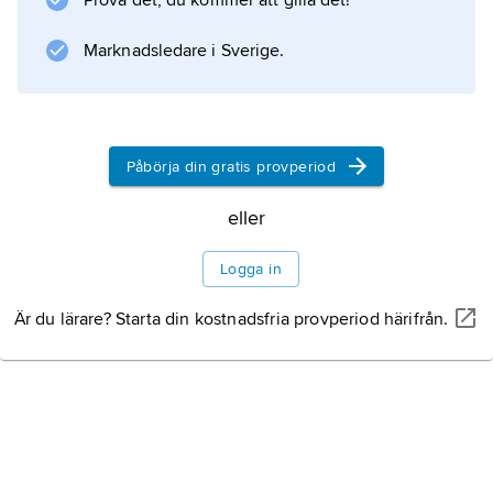
Prova det, du kommer att gilla det!
fortsatte Nikeforos att personligen leda fälttåg
men ingrep även i lagstiftningen. Han gifte sig
Marknadsledare i Sverige.
med Romanos änka,
Theofano
, som dock vantrivdes vid hans sida och
medverkade till att han
Påbörja din gratis provperiod
eller
Information om artikeln
Logga in
Är du lärare? Starta din kostnadsfria provperiod härifrån.